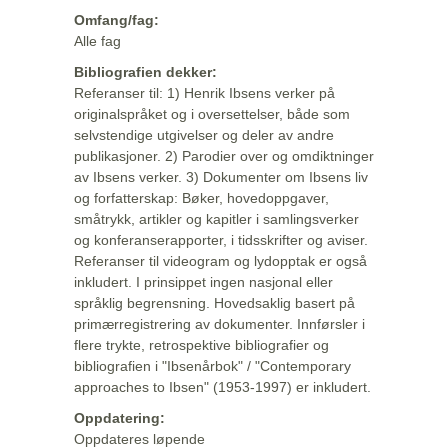
Omfang/fag:
Alle fag
Bibliografien dekker:
Referanser til: 1) Henrik Ibsens verker på
originalspråket og i oversettelser, både som
selvstendige utgivelser og deler av andre
publikasjoner. 2) Parodier over og omdiktninger
av Ibsens verker. 3) Dokumenter om Ibsens liv
og forfatterskap: Bøker, hovedoppgaver,
småtrykk, artikler og kapitler i samlingsverker
og konferanserapporter, i tidsskrifter og aviser.
Referanser til videogram og lydopptak er også
inkludert. I prinsippet ingen nasjonal eller
språklig begrensning. Hovedsaklig basert på
primærregistrering av dokumenter. Innførsler i
flere trykte, retrospektive bibliografier og
bibliografien i "Ibsenårbok" / "Contemporary
approaches to Ibsen" (1953-1997) er inkludert.
Oppdatering:
Oppdateres løpende