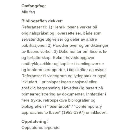
Omfang/fag:
Alle fag
Bibliografien dekker:
Referanser til: 1) Henrik Ibsens verker på
originalspråket og i oversettelser, både som
selvstendige utgivelser og deler av andre
publikasjoner. 2) Parodier over og omdiktninger
av Ibsens verker. 3) Dokumenter om Ibsens liv
og forfatterskap: Bøker, hovedoppgaver,
småtrykk, artikler og kapitler i samlingsverker
og konferanserapporter, i tidsskrifter og aviser.
Referanser til videogram og lydopptak er også
inkludert. I prinsippet ingen nasjonal eller
språklig begrensning. Hovedsaklig basert på
primærregistrering av dokumenter. Innførsler i
flere trykte, retrospektive bibliografier og
bibliografien i "Ibsenårbok" / "Contemporary
approaches to Ibsen" (1953-1997) er inkludert.
Oppdatering:
Oppdateres løpende