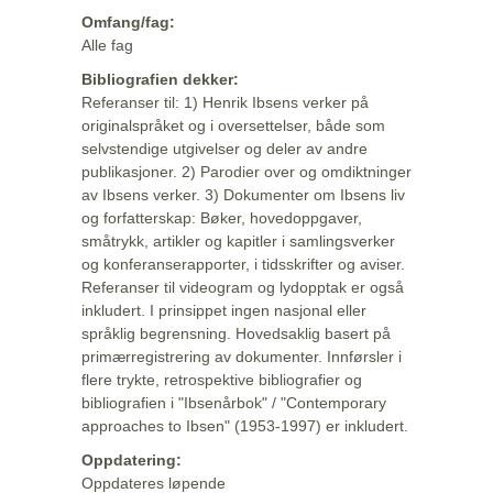
Omfang/fag:
Alle fag
Bibliografien dekker:
Referanser til: 1) Henrik Ibsens verker på
originalspråket og i oversettelser, både som
selvstendige utgivelser og deler av andre
publikasjoner. 2) Parodier over og omdiktninger
av Ibsens verker. 3) Dokumenter om Ibsens liv
og forfatterskap: Bøker, hovedoppgaver,
småtrykk, artikler og kapitler i samlingsverker
og konferanserapporter, i tidsskrifter og aviser.
Referanser til videogram og lydopptak er også
inkludert. I prinsippet ingen nasjonal eller
språklig begrensning. Hovedsaklig basert på
primærregistrering av dokumenter. Innførsler i
flere trykte, retrospektive bibliografier og
bibliografien i "Ibsenårbok" / "Contemporary
approaches to Ibsen" (1953-1997) er inkludert.
Oppdatering:
Oppdateres løpende