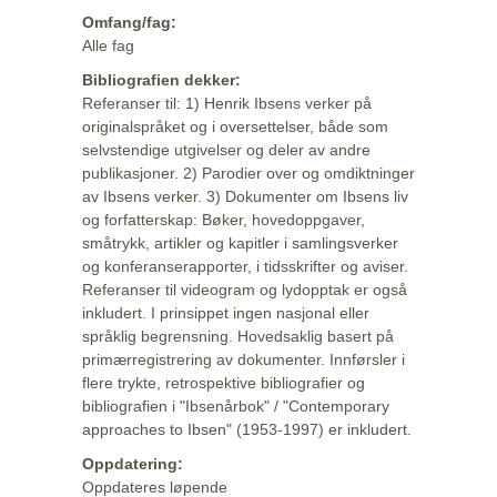
Omfang/fag:
Alle fag
Bibliografien dekker:
Referanser til: 1) Henrik Ibsens verker på
originalspråket og i oversettelser, både som
selvstendige utgivelser og deler av andre
publikasjoner. 2) Parodier over og omdiktninger
av Ibsens verker. 3) Dokumenter om Ibsens liv
og forfatterskap: Bøker, hovedoppgaver,
småtrykk, artikler og kapitler i samlingsverker
og konferanserapporter, i tidsskrifter og aviser.
Referanser til videogram og lydopptak er også
inkludert. I prinsippet ingen nasjonal eller
språklig begrensning. Hovedsaklig basert på
primærregistrering av dokumenter. Innførsler i
flere trykte, retrospektive bibliografier og
bibliografien i "Ibsenårbok" / "Contemporary
approaches to Ibsen" (1953-1997) er inkludert.
Oppdatering:
Oppdateres løpende