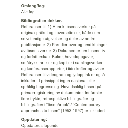
Omfang/fag:
Alle fag
Bibliografien dekker:
Referanser til: 1) Henrik Ibsens verker på
originalspråket og i oversettelser, både som
selvstendige utgivelser og deler av andre
publikasjoner. 2) Parodier over og omdiktninger
av Ibsens verker. 3) Dokumenter om Ibsens liv
og forfatterskap: Bøker, hovedoppgaver,
småtrykk, artikler og kapitler i samlingsverker
og konferanserapporter, i tidsskrifter og aviser.
Referanser til videogram og lydopptak er også
inkludert. I prinsippet ingen nasjonal eller
språklig begrensning. Hovedsaklig basert på
primærregistrering av dokumenter. Innførsler i
flere trykte, retrospektive bibliografier og
bibliografien i "Ibsenårbok" / "Contemporary
approaches to Ibsen" (1953-1997) er inkludert.
Oppdatering:
Oppdateres løpende