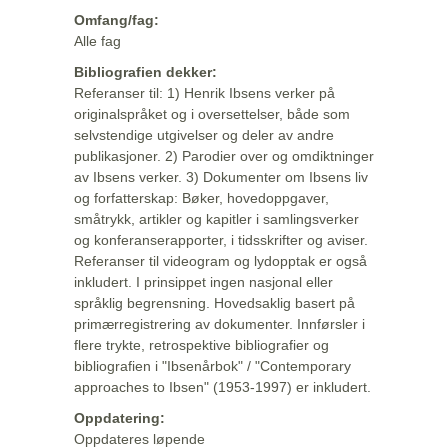
Omfang/fag:
Alle fag
Bibliografien dekker:
Referanser til: 1) Henrik Ibsens verker på
originalspråket og i oversettelser, både som
selvstendige utgivelser og deler av andre
publikasjoner. 2) Parodier over og omdiktninger
av Ibsens verker. 3) Dokumenter om Ibsens liv
og forfatterskap: Bøker, hovedoppgaver,
småtrykk, artikler og kapitler i samlingsverker
og konferanserapporter, i tidsskrifter og aviser.
Referanser til videogram og lydopptak er også
inkludert. I prinsippet ingen nasjonal eller
språklig begrensning. Hovedsaklig basert på
primærregistrering av dokumenter. Innførsler i
flere trykte, retrospektive bibliografier og
bibliografien i "Ibsenårbok" / "Contemporary
approaches to Ibsen" (1953-1997) er inkludert.
Oppdatering:
Oppdateres løpende