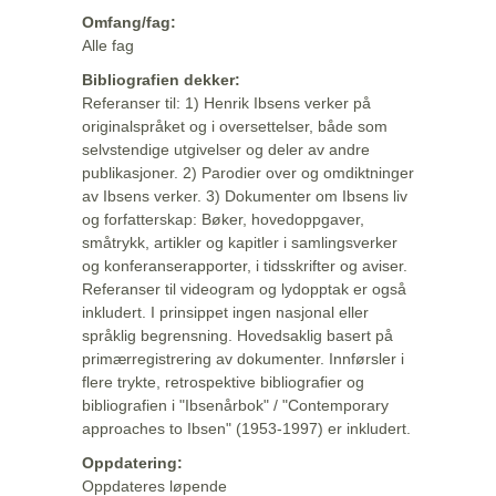
Omfang/fag:
Alle fag
Bibliografien dekker:
Referanser til: 1) Henrik Ibsens verker på
originalspråket og i oversettelser, både som
selvstendige utgivelser og deler av andre
publikasjoner. 2) Parodier over og omdiktninger
av Ibsens verker. 3) Dokumenter om Ibsens liv
og forfatterskap: Bøker, hovedoppgaver,
småtrykk, artikler og kapitler i samlingsverker
og konferanserapporter, i tidsskrifter og aviser.
Referanser til videogram og lydopptak er også
inkludert. I prinsippet ingen nasjonal eller
språklig begrensning. Hovedsaklig basert på
primærregistrering av dokumenter. Innførsler i
flere trykte, retrospektive bibliografier og
bibliografien i "Ibsenårbok" / "Contemporary
approaches to Ibsen" (1953-1997) er inkludert.
Oppdatering:
Oppdateres løpende