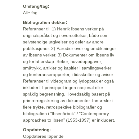
Omfang/fag:
Alle fag
Bibliografien dekker:
Referanser til: 1) Henrik Ibsens verker på
originalspråket og i oversettelser, både som
selvstendige utgivelser og deler av andre
publikasjoner. 2) Parodier over og omdiktninger
av Ibsens verker. 3) Dokumenter om Ibsens liv
og forfatterskap: Bøker, hovedoppgaver,
småtrykk, artikler og kapitler i samlingsverker
og konferanserapporter, i tidsskrifter og aviser.
Referanser til videogram og lydopptak er også
inkludert. I prinsippet ingen nasjonal eller
språklig begrensning. Hovedsaklig basert på
primærregistrering av dokumenter. Innførsler i
flere trykte, retrospektive bibliografier og
bibliografien i "Ibsenårbok" / "Contemporary
approaches to Ibsen" (1953-1997) er inkludert.
Oppdatering:
Oppdateres løpende