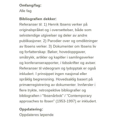
Omfang/fag:
Alle fag
Bibliografien dekker:
Referanser til: 1) Henrik Ibsens verker på
originalspråket og i oversettelser, både som
selvstendige utgivelser og deler av andre
publikasjoner. 2) Parodier over og omdiktninger
av Ibsens verker. 3) Dokumenter om Ibsens liv
og forfatterskap: Bøker, hovedoppgaver,
småtrykk, artikler og kapitler i samlingsverker
og konferanserapporter, i tidsskrifter og aviser.
Referanser til videogram og lydopptak er også
inkludert. I prinsippet ingen nasjonal eller
språklig begrensning. Hovedsaklig basert på
primærregistrering av dokumenter. Innførsler i
flere trykte, retrospektive bibliografier og
bibliografien i "Ibsenårbok" / "Contemporary
approaches to Ibsen" (1953-1997) er inkludert.
Oppdatering:
Oppdateres løpende