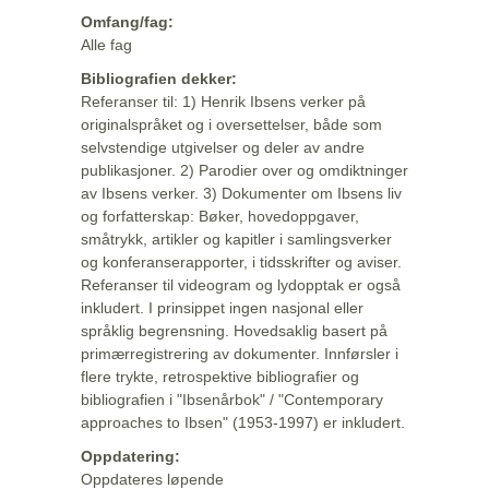
Omfang/fag:
Alle fag
Bibliografien dekker:
Referanser til: 1) Henrik Ibsens verker på
originalspråket og i oversettelser, både som
selvstendige utgivelser og deler av andre
publikasjoner. 2) Parodier over og omdiktninger
av Ibsens verker. 3) Dokumenter om Ibsens liv
og forfatterskap: Bøker, hovedoppgaver,
småtrykk, artikler og kapitler i samlingsverker
og konferanserapporter, i tidsskrifter og aviser.
Referanser til videogram og lydopptak er også
inkludert. I prinsippet ingen nasjonal eller
språklig begrensning. Hovedsaklig basert på
primærregistrering av dokumenter. Innførsler i
flere trykte, retrospektive bibliografier og
bibliografien i "Ibsenårbok" / "Contemporary
approaches to Ibsen" (1953-1997) er inkludert.
Oppdatering:
Oppdateres løpende