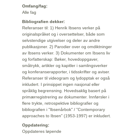
Omfang/fag:
Alle fag
Bibliografien dekker:
Referanser til: 1) Henrik Ibsens verker på
originalspråket og i oversettelser, både som
selvstendige utgivelser og deler av andre
publikasjoner. 2) Parodier over og omdiktninger
av Ibsens verker. 3) Dokumenter om Ibsens liv
og forfatterskap: Bøker, hovedoppgaver,
småtrykk, artikler og kapitler i samlingsverker
og konferanserapporter, i tidsskrifter og aviser.
Referanser til videogram og lydopptak er også
inkludert. I prinsippet ingen nasjonal eller
språklig begrensning. Hovedsaklig basert på
primærregistrering av dokumenter. Innførsler i
flere trykte, retrospektive bibliografier og
bibliografien i "Ibsenårbok" / "Contemporary
approaches to Ibsen" (1953-1997) er inkludert.
Oppdatering:
Oppdateres løpende