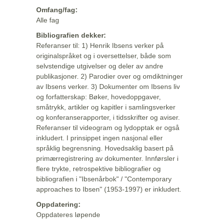
Omfang/fag:
Alle fag
Bibliografien dekker:
Referanser til: 1) Henrik Ibsens verker på
originalspråket og i oversettelser, både som
selvstendige utgivelser og deler av andre
publikasjoner. 2) Parodier over og omdiktninger
av Ibsens verker. 3) Dokumenter om Ibsens liv
og forfatterskap: Bøker, hovedoppgaver,
småtrykk, artikler og kapitler i samlingsverker
og konferanserapporter, i tidsskrifter og aviser.
Referanser til videogram og lydopptak er også
inkludert. I prinsippet ingen nasjonal eller
språklig begrensning. Hovedsaklig basert på
primærregistrering av dokumenter. Innførsler i
flere trykte, retrospektive bibliografier og
bibliografien i "Ibsenårbok" / "Contemporary
approaches to Ibsen" (1953-1997) er inkludert.
Oppdatering:
Oppdateres løpende