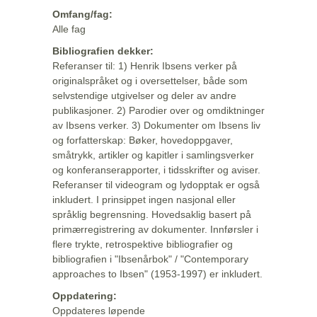
Omfang/fag:
Alle fag
Bibliografien dekker:
Referanser til: 1) Henrik Ibsens verker på
originalspråket og i oversettelser, både som
selvstendige utgivelser og deler av andre
publikasjoner. 2) Parodier over og omdiktninger
av Ibsens verker. 3) Dokumenter om Ibsens liv
og forfatterskap: Bøker, hovedoppgaver,
småtrykk, artikler og kapitler i samlingsverker
og konferanserapporter, i tidsskrifter og aviser.
Referanser til videogram og lydopptak er også
inkludert. I prinsippet ingen nasjonal eller
språklig begrensning. Hovedsaklig basert på
primærregistrering av dokumenter. Innførsler i
flere trykte, retrospektive bibliografier og
bibliografien i "Ibsenårbok" / "Contemporary
approaches to Ibsen" (1953-1997) er inkludert.
Oppdatering:
Oppdateres løpende