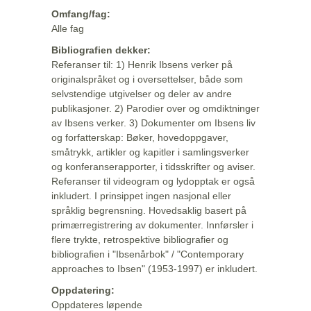
Omfang/fag:
Alle fag
Bibliografien dekker:
Referanser til: 1) Henrik Ibsens verker på
originalspråket og i oversettelser, både som
selvstendige utgivelser og deler av andre
publikasjoner. 2) Parodier over og omdiktninger
av Ibsens verker. 3) Dokumenter om Ibsens liv
og forfatterskap: Bøker, hovedoppgaver,
småtrykk, artikler og kapitler i samlingsverker
og konferanserapporter, i tidsskrifter og aviser.
Referanser til videogram og lydopptak er også
inkludert. I prinsippet ingen nasjonal eller
språklig begrensning. Hovedsaklig basert på
primærregistrering av dokumenter. Innførsler i
flere trykte, retrospektive bibliografier og
bibliografien i "Ibsenårbok" / "Contemporary
approaches to Ibsen" (1953-1997) er inkludert.
Oppdatering:
Oppdateres løpende