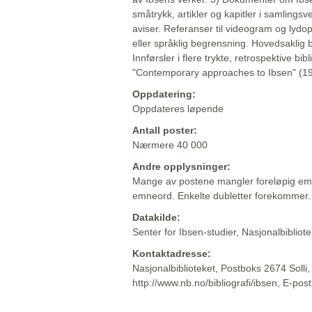
småtrykk, artikler og kapitler i samlingsv
aviser. Referanser til videogram og lydop
eller språklig begrensning. Hovedsaklig 
Innførsler i flere trykte, retrospektive bib
"Contemporary approaches to Ibsen" (19
Oppdatering:
Oppdateres løpende
Antall poster:
Nærmere 40 000
Andre opplysninger:
Mange av postene mangler foreløpig emn
emneord. Enkelte dubletter forekommer.
Datakilde:
Senter for Ibsen-studier, Nasjonalbiblio
Kontaktadresse:
Nasjonalbiblioteket, Postboks 2674 Solli
http://www.nb.no/bibliografi/ibsen, E-pos
Beskrivelsen sist oppdatert: 2022-06-20