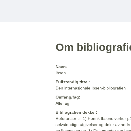
Om bibliograf
Navn:
Ibsen
Fullstendig tittel:
Den internasjonale Ibsen-bibliografien
Omfang/fag:
Alle fag
Bibliografien dekker:
Referanser til: 1) Henrik Ibsens verker p
selvstendige utgivelser og deler av andr
av Ibsens verker. 3) Dokumenter om Ibse