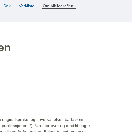
Søk
Verkliste
Om bibliografien
ien
å originalspråket og i oversettelser, både som
e publikasjoner. 2) Parodier over og omdiktninger
ns liv og forfatterskap: Bøker, hovedoppgaver,