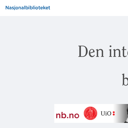
Den int
b