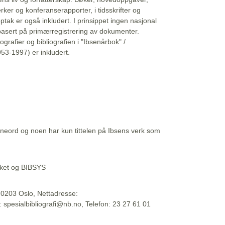
erker og konferanserapporter, i tidsskrifter og
ptak er også inkludert. I prinsippet ingen nasjonal
basert på primærregistrering av dokumenter.
liografier og bibliografien i "Ibsenårbok" /
53-1997) er inkludert.
eord og noen har kun tittelen på Ibsens verk som
teket og BIBSYS
, 0203 Oslo, Nettadresse:
t: spesialbibliografi@nb.no, Telefon: 23 27 61 01
 09:45:34