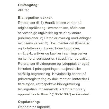
Omfang/fag:
Alle fag
Bibliografien dekker:
Referanser til: 1) Henrik Ibsens verker på
originalspråket og i oversettelser, både som
selvstendige utgivelser og deler av andre
publikasjoner. 2) Parodier over og omdiktninger
av Ibsens verker. 3) Dokumenter om Ibsens liv
og forfatterskap: Bøker, hovedoppgaver,
småtrykk, artikler og kapitler i samlingsverker
og konferanserapporter, i tidsskrifter og aviser.
Referanser til videogram og lydopptak er også
inkludert. I prinsippet ingen nasjonal eller
språklig begrensning. Hovedsaklig basert på
primærregistrering av dokumenter. Innførsler i
flere trykte, retrospektive bibliografier og
bibliografien i "Ibsenårbok" / "Contemporary
approaches to Ibsen" (1953-1997) er inkludert.
Oppdatering:
Oppdateres løpende