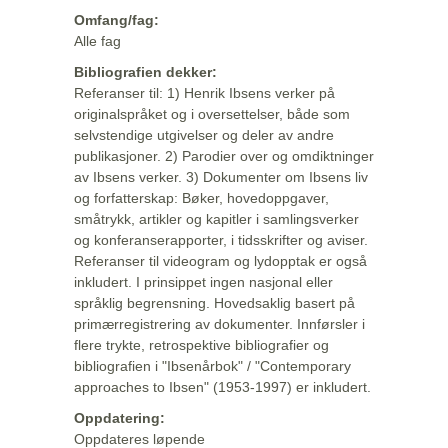
Omfang/fag:
Alle fag
Bibliografien dekker:
Referanser til: 1) Henrik Ibsens verker på
originalspråket og i oversettelser, både som
selvstendige utgivelser og deler av andre
publikasjoner. 2) Parodier over og omdiktninger
av Ibsens verker. 3) Dokumenter om Ibsens liv
og forfatterskap: Bøker, hovedoppgaver,
småtrykk, artikler og kapitler i samlingsverker
og konferanserapporter, i tidsskrifter og aviser.
Referanser til videogram og lydopptak er også
inkludert. I prinsippet ingen nasjonal eller
språklig begrensning. Hovedsaklig basert på
primærregistrering av dokumenter. Innførsler i
flere trykte, retrospektive bibliografier og
bibliografien i "Ibsenårbok" / "Contemporary
approaches to Ibsen" (1953-1997) er inkludert.
Oppdatering:
Oppdateres løpende