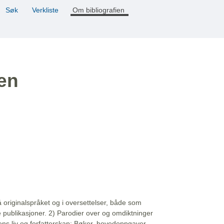
Søk
Verkliste
Om bibliografien
ien
å originalspråket og i oversettelser, både som
e publikasjoner. 2) Parodier over og omdiktninger
ns liv og forfatterskap: Bøker, hovedoppgaver,