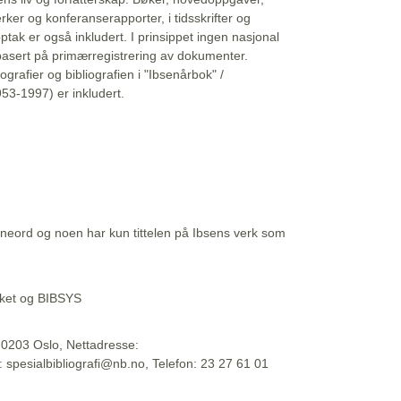
erker og konferanserapporter, i tidsskrifter og
ptak er også inkludert. I prinsippet ingen nasjonal
basert på primærregistrering av dokumenter.
liografier og bibliografien i "Ibsenårbok" /
53-1997) er inkludert.
eord og noen har kun tittelen på Ibsens verk som
teket og BIBSYS
, 0203 Oslo, Nettadresse:
t: spesialbibliografi@nb.no, Telefon: 23 27 61 01
 09:45:34