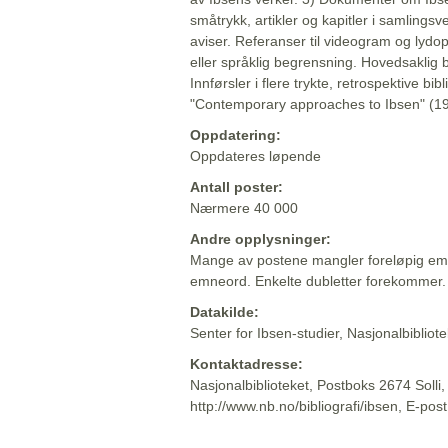
småtrykk, artikler og kapitler i samlingsv
aviser. Referanser til videogram og lydop
eller språklig begrensning. Hovedsaklig 
Innførsler i flere trykte, retrospektive bib
"Contemporary approaches to Ibsen" (19
Oppdatering:
Oppdateres løpende
Antall poster:
Nærmere 40 000
Andre opplysninger:
Mange av postene mangler foreløpig emn
emneord. Enkelte dubletter forekommer.
Datakilde:
Senter for Ibsen-studier, Nasjonalbiblio
Kontaktadresse:
Nasjonalbiblioteket, Postboks 2674 Solli
http://www.nb.no/bibliografi/ibsen, E-pos
Beskrivelsen sist oppdatert: 2022-06-20