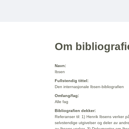
Om bibliograf
Navn:
Ibsen
Fullstendig tittel:
Den internasjonale Ibsen-bibliografien
Omfang/fag:
Alle fag
Bibliografien dekker:
Referanser til: 1) Henrik Ibsens verker p
selvstendige utgivelser og deler av andr
av Ibsens verker. 3) Dokumenter om Ibse