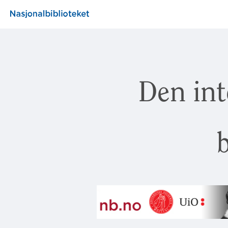
Den int
b