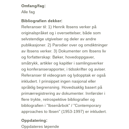
Omfang/fag:
Alle fag
Bibliografien dekker:
Referanser til: 1) Henrik Ibsens verker på
originalspråket og i oversettelser, både som
selvstendige utgivelser og deler av andre
publikasjoner. 2) Parodier over og omdiktninger
av Ibsens verker. 3) Dokumenter om Ibsens liv
og forfatterskap: Bøker, hovedoppgaver,
småtrykk, artikler og kapitler i samlingsverker
og konferanserapporter, i tidsskrifter og aviser.
Referanser til videogram og lydopptak er også
inkludert. I prinsippet ingen nasjonal eller
språklig begrensning. Hovedsaklig basert på
primærregistrering av dokumenter. Innførsler i
flere trykte, retrospektive bibliografier og
bibliografien i "Ibsenårbok" / "Contemporary
approaches to Ibsen" (1953-1997) er inkludert.
Oppdatering:
Oppdateres løpende