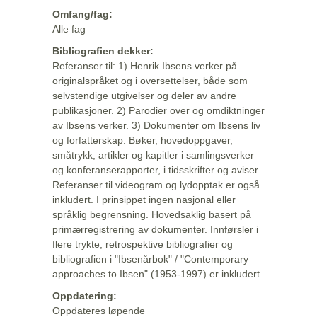
Omfang/fag:
Alle fag
Bibliografien dekker:
Referanser til: 1) Henrik Ibsens verker på
originalspråket og i oversettelser, både som
selvstendige utgivelser og deler av andre
publikasjoner. 2) Parodier over og omdiktninger
av Ibsens verker. 3) Dokumenter om Ibsens liv
og forfatterskap: Bøker, hovedoppgaver,
småtrykk, artikler og kapitler i samlingsverker
og konferanserapporter, i tidsskrifter og aviser.
Referanser til videogram og lydopptak er også
inkludert. I prinsippet ingen nasjonal eller
språklig begrensning. Hovedsaklig basert på
primærregistrering av dokumenter. Innførsler i
flere trykte, retrospektive bibliografier og
bibliografien i "Ibsenårbok" / "Contemporary
approaches to Ibsen" (1953-1997) er inkludert.
Oppdatering:
Oppdateres løpende