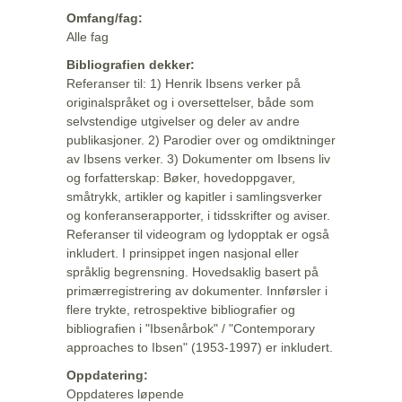
Omfang/fag:
Alle fag
Bibliografien dekker:
Referanser til: 1) Henrik Ibsens verker på
originalspråket og i oversettelser, både som
selvstendige utgivelser og deler av andre
publikasjoner. 2) Parodier over og omdiktninger
av Ibsens verker. 3) Dokumenter om Ibsens liv
og forfatterskap: Bøker, hovedoppgaver,
småtrykk, artikler og kapitler i samlingsverker
og konferanserapporter, i tidsskrifter og aviser.
Referanser til videogram og lydopptak er også
inkludert. I prinsippet ingen nasjonal eller
språklig begrensning. Hovedsaklig basert på
primærregistrering av dokumenter. Innførsler i
flere trykte, retrospektive bibliografier og
bibliografien i "Ibsenårbok" / "Contemporary
approaches to Ibsen" (1953-1997) er inkludert.
Oppdatering:
Oppdateres løpende