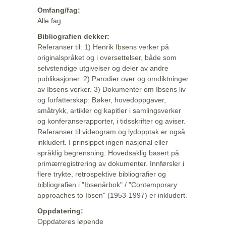
Omfang/fag:
Alle fag
Bibliografien dekker:
Referanser til: 1) Henrik Ibsens verker på
originalspråket og i oversettelser, både som
selvstendige utgivelser og deler av andre
publikasjoner. 2) Parodier over og omdiktninger
av Ibsens verker. 3) Dokumenter om Ibsens liv
og forfatterskap: Bøker, hovedoppgaver,
småtrykk, artikler og kapitler i samlingsverker
og konferanserapporter, i tidsskrifter og aviser.
Referanser til videogram og lydopptak er også
inkludert. I prinsippet ingen nasjonal eller
språklig begrensning. Hovedsaklig basert på
primærregistrering av dokumenter. Innførsler i
flere trykte, retrospektive bibliografier og
bibliografien i "Ibsenårbok" / "Contemporary
approaches to Ibsen" (1953-1997) er inkludert.
Oppdatering:
Oppdateres løpende