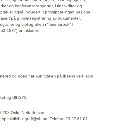
erker og konferanserapporter, i tidsskrifter og
ptak er også inkludert. I prinsippet ingen nasjonal
basert på primærregistrering av dokumenter.
liografier og bibliografien i "Ibsenårbok" /
53-1997) er inkludert.
eord og noen har kun tittelen på Ibsens verk som
teket og BIBSYS
, 0203 Oslo, Nettadresse:
t: spesialbibliografi@nb.no, Telefon: 23 27 61 01
 09:45:34