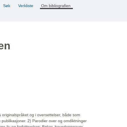
Søk
Verkliste
Om bibliografien
ien
å originalspråket og i oversettelser, både som
e publikasjoner. 2) Parodier over og omdiktninger
ns liv og forfatterskap: Bøker, hovedoppgaver,