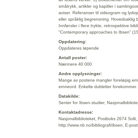
småtrykk, artikler og kapitler i samlingsv
aviser. Referanser til videogram og lydop
eller språklig begrensning. Hovedsaklig 
Innførsler i flere trykte, retrospektive bib
"Contemporary approaches to Ibsen" (19
Oppdatering:
Oppdateres løpende
Antall poster:
Nærmere 40 000
Andre opplysninger:
Mange av postene mangler foreløpig emn
emneord. Enkelte dubletter forekommer.
Datakilde:
Senter for Ibsen-studier, Nasjonalbiblio
Kontaktadresse:
Nasjonalbiblioteket, Postboks 2674 Solli
http://www.nb.no/bibliografi/ibsen, E-pos
Beskrivelsen sist oppdatert: 2022-06-20