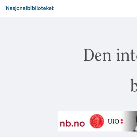
Den int
b