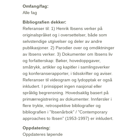
Omfang/fag:
Alle fag
Bibliografien dekker:
Referanser til: 1) Henrik Ibsens verker på
originalspråket og i oversettelser, både som
selvstendige utgivelser og deler av andre
publikasjoner. 2) Parodier over og omdiktninger
av Ibsens verker. 3) Dokumenter om Ibsens liv
og forfatterskap: Bøker, hovedoppgaver,
småtrykk, artikler og kapitler i samlingsverker
og konferanserapporter, i tidsskrifter og aviser.
Referanser til videogram og lydopptak er også
inkludert. I prinsippet ingen nasjonal eller
språklig begrensning. Hovedsaklig basert på
primærregistrering av dokumenter. Innførsler i
flere trykte, retrospektive bibliografier og
bibliografien i "Ibsenårbok" / "Contemporary
approaches to Ibsen" (1953-1997) er inkludert.
Oppdatering:
Oppdateres løpende