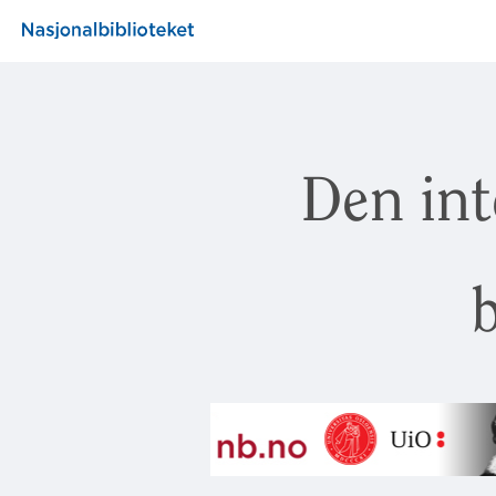
Den int
b