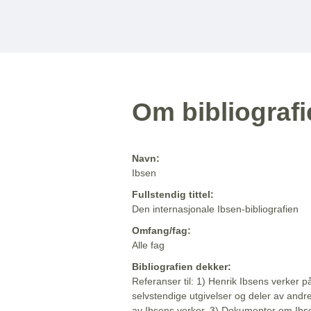
Om bibliograf
Navn:
Ibsen
Fullstendig tittel:
Den internasjonale Ibsen-bibliografien
Omfang/fag:
Alle fag
Bibliografien dekker:
Referanser til: 1) Henrik Ibsens verker p
selvstendige utgivelser og deler av andr
av Ibsens verker. 3) Dokumenter om Ibse