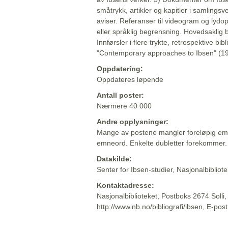
småtrykk, artikler og kapitler i samlingsv
aviser. Referanser til videogram og lydop
eller språklig begrensning. Hovedsaklig 
Innførsler i flere trykte, retrospektive bib
"Contemporary approaches to Ibsen" (19
Oppdatering:
Oppdateres løpende
Antall poster:
Nærmere 40 000
Andre opplysninger:
Mange av postene mangler foreløpig emn
emneord. Enkelte dubletter forekommer.
Datakilde:
Senter for Ibsen-studier, Nasjonalbiblio
Kontaktadresse:
Nasjonalbiblioteket, Postboks 2674 Solli
http://www.nb.no/bibliografi/ibsen, E-pos
Beskrivelsen sist oppdatert: 2022-06-20