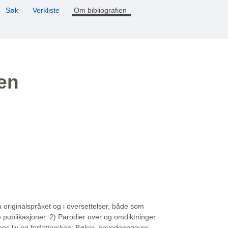
Søk
Verkliste
Om bibliografien
ien
å originalspråket og i oversettelser, både som
e publikasjoner. 2) Parodier over og omdiktninger
ns liv og forfatterskap: Bøker, hovedoppgaver,