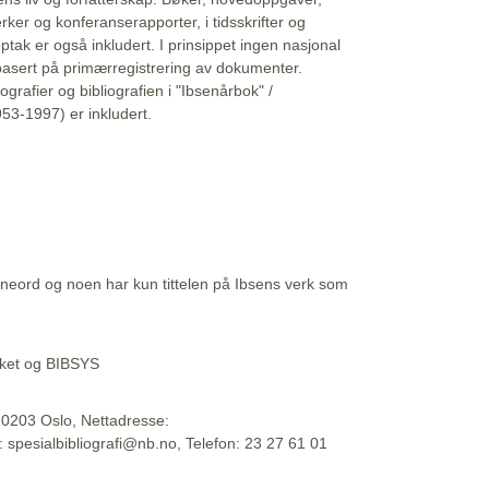
erker og konferanserapporter, i tidsskrifter og
ptak er også inkludert. I prinsippet ingen nasjonal
basert på primærregistrering av dokumenter.
liografier og bibliografien i "Ibsenårbok" /
53-1997) er inkludert.
eord og noen har kun tittelen på Ibsens verk som
teket og BIBSYS
, 0203 Oslo, Nettadresse:
t: spesialbibliografi@nb.no, Telefon: 23 27 61 01
 09:45:34