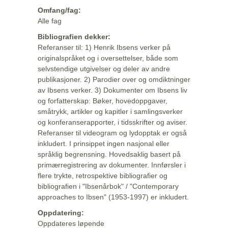
Omfang/fag:
Alle fag
Bibliografien dekker:
Referanser til: 1) Henrik Ibsens verker på
originalspråket og i oversettelser, både som
selvstendige utgivelser og deler av andre
publikasjoner. 2) Parodier over og omdiktninger
av Ibsens verker. 3) Dokumenter om Ibsens liv
og forfatterskap: Bøker, hovedoppgaver,
småtrykk, artikler og kapitler i samlingsverker
og konferanserapporter, i tidsskrifter og aviser.
Referanser til videogram og lydopptak er også
inkludert. I prinsippet ingen nasjonal eller
språklig begrensning. Hovedsaklig basert på
primærregistrering av dokumenter. Innførsler i
flere trykte, retrospektive bibliografier og
bibliografien i "Ibsenårbok" / "Contemporary
approaches to Ibsen" (1953-1997) er inkludert.
Oppdatering:
Oppdateres løpende