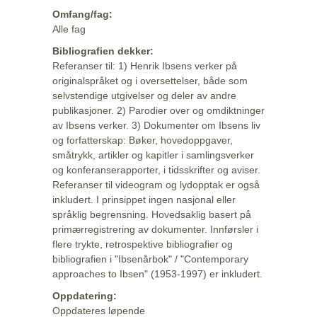
Omfang/fag:
Alle fag
Bibliografien dekker:
Referanser til: 1) Henrik Ibsens verker på
originalspråket og i oversettelser, både som
selvstendige utgivelser og deler av andre
publikasjoner. 2) Parodier over og omdiktninger
av Ibsens verker. 3) Dokumenter om Ibsens liv
og forfatterskap: Bøker, hovedoppgaver,
småtrykk, artikler og kapitler i samlingsverker
og konferanserapporter, i tidsskrifter og aviser.
Referanser til videogram og lydopptak er også
inkludert. I prinsippet ingen nasjonal eller
språklig begrensning. Hovedsaklig basert på
primærregistrering av dokumenter. Innførsler i
flere trykte, retrospektive bibliografier og
bibliografien i "Ibsenårbok" / "Contemporary
approaches to Ibsen" (1953-1997) er inkludert.
Oppdatering:
Oppdateres løpende