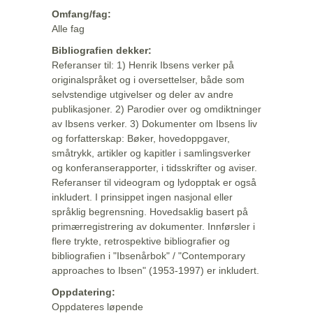
Omfang/fag:
Alle fag
Bibliografien dekker:
Referanser til: 1) Henrik Ibsens verker på
originalspråket og i oversettelser, både som
selvstendige utgivelser og deler av andre
publikasjoner. 2) Parodier over og omdiktninger
av Ibsens verker. 3) Dokumenter om Ibsens liv
og forfatterskap: Bøker, hovedoppgaver,
småtrykk, artikler og kapitler i samlingsverker
og konferanserapporter, i tidsskrifter og aviser.
Referanser til videogram og lydopptak er også
inkludert. I prinsippet ingen nasjonal eller
språklig begrensning. Hovedsaklig basert på
primærregistrering av dokumenter. Innførsler i
flere trykte, retrospektive bibliografier og
bibliografien i "Ibsenårbok" / "Contemporary
approaches to Ibsen" (1953-1997) er inkludert.
Oppdatering:
Oppdateres løpende