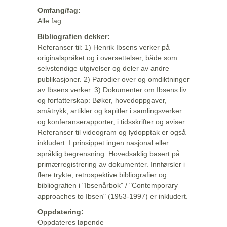
Omfang/fag:
Alle fag
Bibliografien dekker:
Referanser til: 1) Henrik Ibsens verker på
originalspråket og i oversettelser, både som
selvstendige utgivelser og deler av andre
publikasjoner. 2) Parodier over og omdiktninger
av Ibsens verker. 3) Dokumenter om Ibsens liv
og forfatterskap: Bøker, hovedoppgaver,
småtrykk, artikler og kapitler i samlingsverker
og konferanserapporter, i tidsskrifter og aviser.
Referanser til videogram og lydopptak er også
inkludert. I prinsippet ingen nasjonal eller
språklig begrensning. Hovedsaklig basert på
primærregistrering av dokumenter. Innførsler i
flere trykte, retrospektive bibliografier og
bibliografien i "Ibsenårbok" / "Contemporary
approaches to Ibsen" (1953-1997) er inkludert.
Oppdatering:
Oppdateres løpende