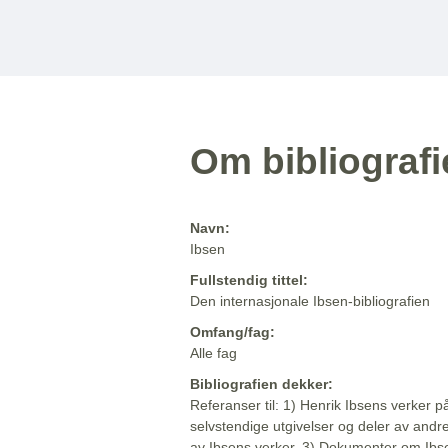
Om bibliograf
Navn:
Ibsen
Fullstendig tittel:
Den internasjonale Ibsen-bibliografien
Omfang/fag:
Alle fag
Bibliografien dekker:
Referanser til: 1) Henrik Ibsens verker p
selvstendige utgivelser og deler av andr
av Ibsens verker. 3) Dokumenter om Ibse