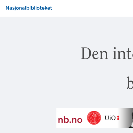
Den int
b