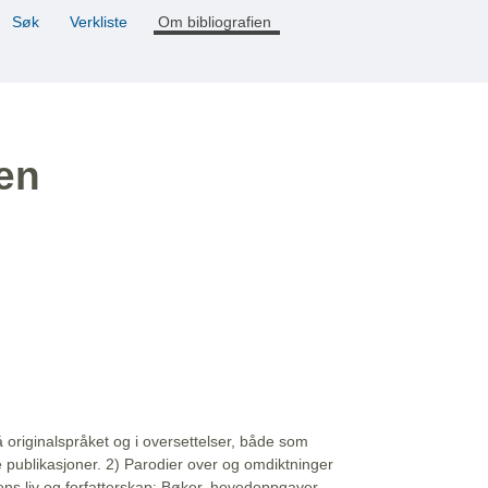
Søk
Verkliste
Om bibliografien
ien
å originalspråket og i oversettelser, både som
e publikasjoner. 2) Parodier over og omdiktninger
ns liv og forfatterskap: Bøker, hovedoppgaver,