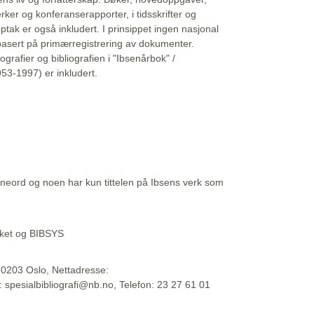
erker og konferanserapporter, i tidsskrifter og
ptak er også inkludert. I prinsippet ingen nasjonal
basert på primærregistrering av dokumenter.
liografier og bibliografien i "Ibsenårbok" /
53-1997) er inkludert.
eord og noen har kun tittelen på Ibsens verk som
teket og BIBSYS
, 0203 Oslo, Nettadresse:
t: spesialbibliografi@nb.no, Telefon: 23 27 61 01
 09:45:34