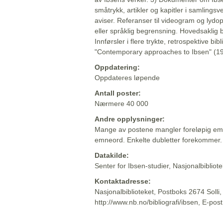
småtrykk, artikler og kapitler i samlingsv
aviser. Referanser til videogram og lydop
eller språklig begrensning. Hovedsaklig 
Innførsler i flere trykte, retrospektive bib
"Contemporary approaches to Ibsen" (19
Oppdatering:
Oppdateres løpende
Antall poster:
Nærmere 40 000
Andre opplysninger:
Mange av postene mangler foreløpig emn
emneord. Enkelte dubletter forekommer.
Datakilde:
Senter for Ibsen-studier, Nasjonalbiblio
Kontaktadresse:
Nasjonalbiblioteket, Postboks 2674 Solli
http://www.nb.no/bibliografi/ibsen, E-pos
Beskrivelsen sist oppdatert: 2022-06-20