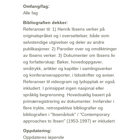
Omfang/fag:
Alle fag
Bibliografien dekker:
Referanser til: 1) Henrik Ibsens verker på
originalspråket og i oversettelser, både som
selvstendige utgivelser og deler av andre
publikasjoner. 2) Parodier over og omdiktninger
av Ibsens verker. 3) Dokumenter om Ibsens liv
og forfatterskap: Bøker, hovedoppgaver,
småtrykk, artikler og kapitler i samlingsverker
og konferanserapporter, i tidsskrifter og aviser.
Referanser til videogram og lydopptak er også
inkludert. I prinsippet ingen nasjonal eller
språklig begrensning. Hovedsaklig basert på
primærregistrering av dokumenter. Innførsler i
flere trykte, retrospektive bibliografier og
bibliografien i "Ibsenårbok" / "Contemporary
approaches to Ibsen" (1953-1997) er inkludert.
Oppdatering:
Oppdateres løpende