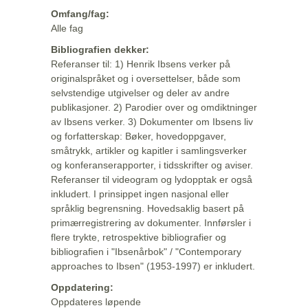
Omfang/fag:
Alle fag
Bibliografien dekker:
Referanser til: 1) Henrik Ibsens verker på
originalspråket og i oversettelser, både som
selvstendige utgivelser og deler av andre
publikasjoner. 2) Parodier over og omdiktninger
av Ibsens verker. 3) Dokumenter om Ibsens liv
og forfatterskap: Bøker, hovedoppgaver,
småtrykk, artikler og kapitler i samlingsverker
og konferanserapporter, i tidsskrifter og aviser.
Referanser til videogram og lydopptak er også
inkludert. I prinsippet ingen nasjonal eller
språklig begrensning. Hovedsaklig basert på
primærregistrering av dokumenter. Innførsler i
flere trykte, retrospektive bibliografier og
bibliografien i "Ibsenårbok" / "Contemporary
approaches to Ibsen" (1953-1997) er inkludert.
Oppdatering:
Oppdateres løpende