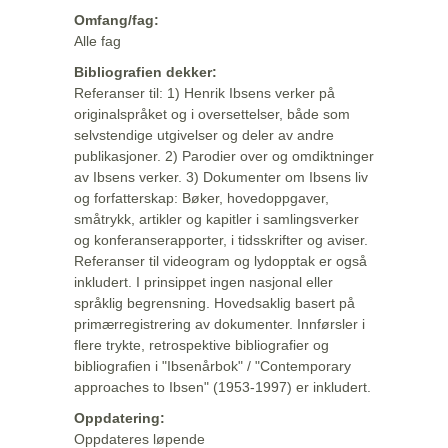
Omfang/fag:
Alle fag
Bibliografien dekker:
Referanser til: 1) Henrik Ibsens verker på
originalspråket og i oversettelser, både som
selvstendige utgivelser og deler av andre
publikasjoner. 2) Parodier over og omdiktninger
av Ibsens verker. 3) Dokumenter om Ibsens liv
og forfatterskap: Bøker, hovedoppgaver,
småtrykk, artikler og kapitler i samlingsverker
og konferanserapporter, i tidsskrifter og aviser.
Referanser til videogram og lydopptak er også
inkludert. I prinsippet ingen nasjonal eller
språklig begrensning. Hovedsaklig basert på
primærregistrering av dokumenter. Innførsler i
flere trykte, retrospektive bibliografier og
bibliografien i "Ibsenårbok" / "Contemporary
approaches to Ibsen" (1953-1997) er inkludert.
Oppdatering:
Oppdateres løpende