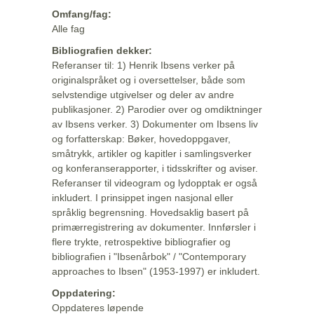
Omfang/fag:
Alle fag
Bibliografien dekker:
Referanser til: 1) Henrik Ibsens verker på
originalspråket og i oversettelser, både som
selvstendige utgivelser og deler av andre
publikasjoner. 2) Parodier over og omdiktninger
av Ibsens verker. 3) Dokumenter om Ibsens liv
og forfatterskap: Bøker, hovedoppgaver,
småtrykk, artikler og kapitler i samlingsverker
og konferanserapporter, i tidsskrifter og aviser.
Referanser til videogram og lydopptak er også
inkludert. I prinsippet ingen nasjonal eller
språklig begrensning. Hovedsaklig basert på
primærregistrering av dokumenter. Innførsler i
flere trykte, retrospektive bibliografier og
bibliografien i "Ibsenårbok" / "Contemporary
approaches to Ibsen" (1953-1997) er inkludert.
Oppdatering:
Oppdateres løpende