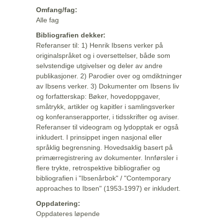
Omfang/fag:
Alle fag
Bibliografien dekker:
Referanser til: 1) Henrik Ibsens verker på
originalspråket og i oversettelser, både som
selvstendige utgivelser og deler av andre
publikasjoner. 2) Parodier over og omdiktninger
av Ibsens verker. 3) Dokumenter om Ibsens liv
og forfatterskap: Bøker, hovedoppgaver,
småtrykk, artikler og kapitler i samlingsverker
og konferanserapporter, i tidsskrifter og aviser.
Referanser til videogram og lydopptak er også
inkludert. I prinsippet ingen nasjonal eller
språklig begrensning. Hovedsaklig basert på
primærregistrering av dokumenter. Innførsler i
flere trykte, retrospektive bibliografier og
bibliografien i "Ibsenårbok" / "Contemporary
approaches to Ibsen" (1953-1997) er inkludert.
Oppdatering:
Oppdateres løpende