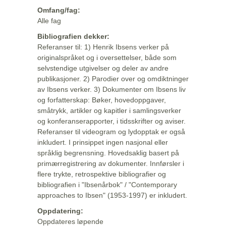
Omfang/fag:
Alle fag
Bibliografien dekker:
Referanser til: 1) Henrik Ibsens verker på
originalspråket og i oversettelser, både som
selvstendige utgivelser og deler av andre
publikasjoner. 2) Parodier over og omdiktninger
av Ibsens verker. 3) Dokumenter om Ibsens liv
og forfatterskap: Bøker, hovedoppgaver,
småtrykk, artikler og kapitler i samlingsverker
og konferanserapporter, i tidsskrifter og aviser.
Referanser til videogram og lydopptak er også
inkludert. I prinsippet ingen nasjonal eller
språklig begrensning. Hovedsaklig basert på
primærregistrering av dokumenter. Innførsler i
flere trykte, retrospektive bibliografier og
bibliografien i "Ibsenårbok" / "Contemporary
approaches to Ibsen" (1953-1997) er inkludert.
Oppdatering:
Oppdateres løpende