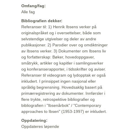
Omfang/fag:
Alle fag
Bibliografien dekker:
Referanser til: 1) Henrik Ibsens verker på
originalspråket og i oversettelser, både som
selvstendige utgivelser og deler av andre
publikasjoner. 2) Parodier over og omdiktninger
av Ibsens verker. 3) Dokumenter om Ibsens liv
og forfatterskap: Bøker, hovedoppgaver,
småtrykk, artikler og kapitler i samlingsverker
og konferanserapporter, i tidsskrifter og aviser.
Referanser til videogram og lydopptak er også
inkludert. I prinsippet ingen nasjonal eller
språklig begrensning. Hovedsaklig basert på
primærregistrering av dokumenter. Innførsler i
flere trykte, retrospektive bibliografier og
bibliografien i "Ibsenårbok" / "Contemporary
approaches to Ibsen" (1953-1997) er inkludert.
Oppdatering:
Oppdateres løpende