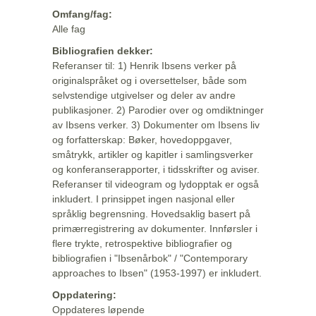
Omfang/fag:
Alle fag
Bibliografien dekker:
Referanser til: 1) Henrik Ibsens verker på
originalspråket og i oversettelser, både som
selvstendige utgivelser og deler av andre
publikasjoner. 2) Parodier over og omdiktninger
av Ibsens verker. 3) Dokumenter om Ibsens liv
og forfatterskap: Bøker, hovedoppgaver,
småtrykk, artikler og kapitler i samlingsverker
og konferanserapporter, i tidsskrifter og aviser.
Referanser til videogram og lydopptak er også
inkludert. I prinsippet ingen nasjonal eller
språklig begrensning. Hovedsaklig basert på
primærregistrering av dokumenter. Innførsler i
flere trykte, retrospektive bibliografier og
bibliografien i "Ibsenårbok" / "Contemporary
approaches to Ibsen" (1953-1997) er inkludert.
Oppdatering:
Oppdateres løpende