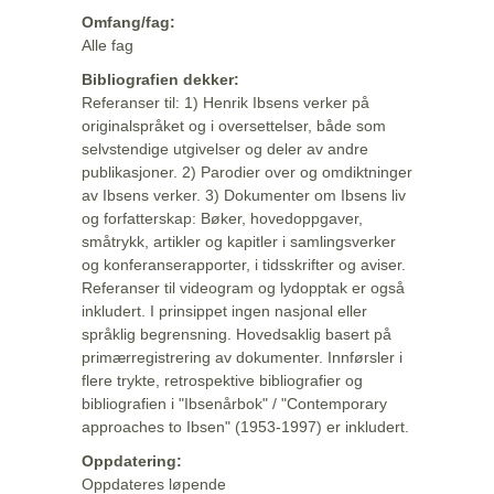
Omfang/fag:
Alle fag
Bibliografien dekker:
Referanser til: 1) Henrik Ibsens verker på
originalspråket og i oversettelser, både som
selvstendige utgivelser og deler av andre
publikasjoner. 2) Parodier over og omdiktninger
av Ibsens verker. 3) Dokumenter om Ibsens liv
og forfatterskap: Bøker, hovedoppgaver,
småtrykk, artikler og kapitler i samlingsverker
og konferanserapporter, i tidsskrifter og aviser.
Referanser til videogram og lydopptak er også
inkludert. I prinsippet ingen nasjonal eller
språklig begrensning. Hovedsaklig basert på
primærregistrering av dokumenter. Innførsler i
flere trykte, retrospektive bibliografier og
bibliografien i "Ibsenårbok" / "Contemporary
approaches to Ibsen" (1953-1997) er inkludert.
Oppdatering:
Oppdateres løpende