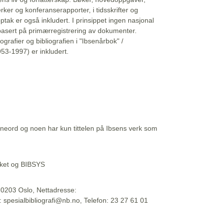
erker og konferanserapporter, i tidsskrifter og
ptak er også inkludert. I prinsippet ingen nasjonal
basert på primærregistrering av dokumenter.
liografier og bibliografien i "Ibsenårbok" /
53-1997) er inkludert.
eord og noen har kun tittelen på Ibsens verk som
teket og BIBSYS
, 0203 Oslo, Nettadresse:
t: spesialbibliografi@nb.no, Telefon: 23 27 61 01
 09:45:34