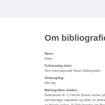
Om bibliograf
Navn:
Ibsen
Fullstendig tittel:
Den internasjonale Ibsen-bibliografien
Omfang/fag:
Alle fag
Bibliografien dekker:
Referanser til: 1) Henrik Ibsens verker p
selvstendige utgivelser og deler av andr
av Ibsens verker. 3) Dokumenter om Ibse