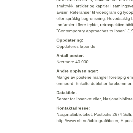
småtrykk, artikler og kapitler i samlingsv
aviser. Referanser til videogram og lydop
eller språklig begrensning. Hovedsaklig 
Innførsler i flere trykte, retrospektive bib
"Contemporary approaches to Ibsen" (19
Oppdatering:
Oppdateres løpende
Antall poster:
Nærmere 40 000
Andre opplysninger:
Mange av postene mangler foreløpig emn
emneord. Enkelte dubletter forekommer.
Datakilde:
Senter for Ibsen-studier, Nasjonalbiblio
Kontaktadresse:
Nasjonalbiblioteket, Postboks 2674 Solli
http://www.nb.no/bibliografi/ibsen, E-pos
Beskrivelsen sist oppdatert: 2022-06-20