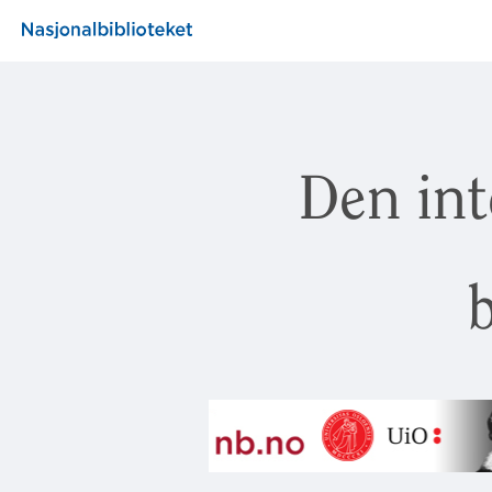
Den int
b