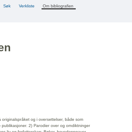
Søk
Verkliste
Om bibliografien
ien
å originalspråket og i oversettelser, både som
e publikasjoner. 2) Parodier over og omdiktninger
ns liv og forfatterskap: Bøker, hovedoppgaver,