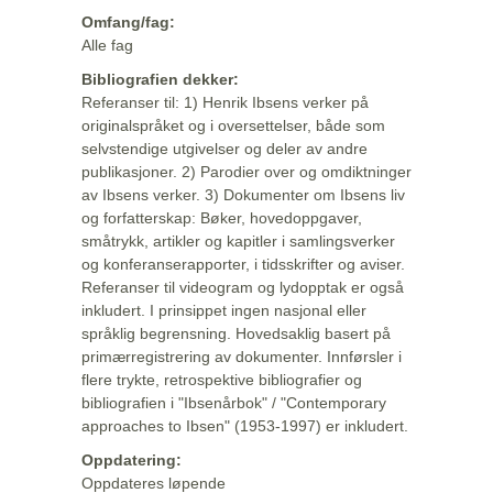
Omfang/fag:
Alle fag
Bibliografien dekker:
Referanser til: 1) Henrik Ibsens verker på
originalspråket og i oversettelser, både som
selvstendige utgivelser og deler av andre
publikasjoner. 2) Parodier over og omdiktninger
av Ibsens verker. 3) Dokumenter om Ibsens liv
og forfatterskap: Bøker, hovedoppgaver,
småtrykk, artikler og kapitler i samlingsverker
og konferanserapporter, i tidsskrifter og aviser.
Referanser til videogram og lydopptak er også
inkludert. I prinsippet ingen nasjonal eller
språklig begrensning. Hovedsaklig basert på
primærregistrering av dokumenter. Innførsler i
flere trykte, retrospektive bibliografier og
bibliografien i "Ibsenårbok" / "Contemporary
approaches to Ibsen" (1953-1997) er inkludert.
Oppdatering:
Oppdateres løpende