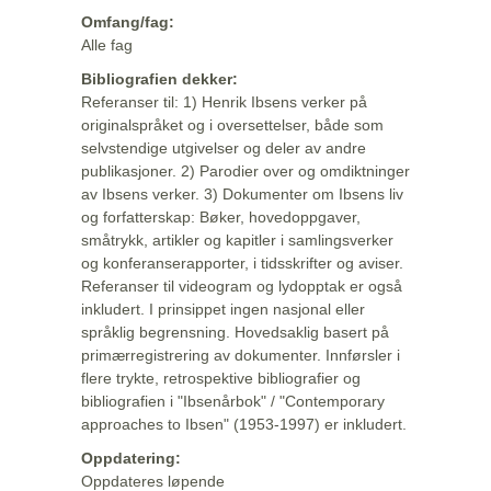
Omfang/fag:
Alle fag
Bibliografien dekker:
Referanser til: 1) Henrik Ibsens verker på
originalspråket og i oversettelser, både som
selvstendige utgivelser og deler av andre
publikasjoner. 2) Parodier over og omdiktninger
av Ibsens verker. 3) Dokumenter om Ibsens liv
og forfatterskap: Bøker, hovedoppgaver,
småtrykk, artikler og kapitler i samlingsverker
og konferanserapporter, i tidsskrifter og aviser.
Referanser til videogram og lydopptak er også
inkludert. I prinsippet ingen nasjonal eller
språklig begrensning. Hovedsaklig basert på
primærregistrering av dokumenter. Innførsler i
flere trykte, retrospektive bibliografier og
bibliografien i "Ibsenårbok" / "Contemporary
approaches to Ibsen" (1953-1997) er inkludert.
Oppdatering:
Oppdateres løpende