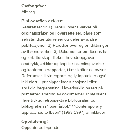
Omfang/fag:
Alle fag
Bibliografien dekker:
Referanser til: 1) Henrik Ibsens verker på
originalspråket og i oversettelser, både som
selvstendige utgivelser og deler av andre
publikasjoner. 2) Parodier over og omdiktninger
av Ibsens verker. 3) Dokumenter om Ibsens liv
og forfatterskap: Bøker, hovedoppgaver,
småtrykk, artikler og kapitler i samlingsverker
og konferanserapporter, i tidsskrifter og aviser.
Referanser til videogram og lydopptak er også
inkludert. I prinsippet ingen nasjonal eller
språklig begrensning. Hovedsaklig basert på
primærregistrering av dokumenter. Innførsler i
flere trykte, retrospektive bibliografier og
bibliografien i "Ibsenårbok" / "Contemporary
approaches to Ibsen" (1953-1997) er inkludert.
Oppdatering:
Oppdateres løpende