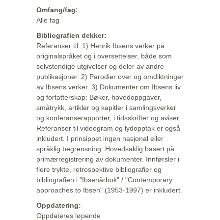
Omfang/fag:
Alle fag
Bibliografien dekker:
Referanser til: 1) Henrik Ibsens verker på
originalspråket og i oversettelser, både som
selvstendige utgivelser og deler av andre
publikasjoner. 2) Parodier over og omdiktninger
av Ibsens verker. 3) Dokumenter om Ibsens liv
og forfatterskap: Bøker, hovedoppgaver,
småtrykk, artikler og kapitler i samlingsverker
og konferanserapporter, i tidsskrifter og aviser.
Referanser til videogram og lydopptak er også
inkludert. I prinsippet ingen nasjonal eller
språklig begrensning. Hovedsaklig basert på
primærregistrering av dokumenter. Innførsler i
flere trykte, retrospektive bibliografier og
bibliografien i "Ibsenårbok" / "Contemporary
approaches to Ibsen" (1953-1997) er inkludert.
Oppdatering:
Oppdateres løpende