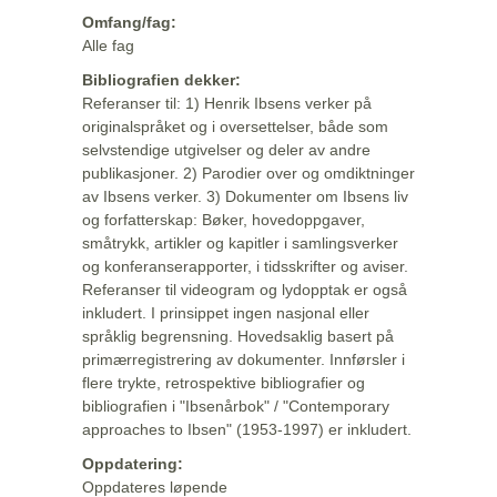
Omfang/fag:
Alle fag
Bibliografien dekker:
Referanser til: 1) Henrik Ibsens verker på
originalspråket og i oversettelser, både som
selvstendige utgivelser og deler av andre
publikasjoner. 2) Parodier over og omdiktninger
av Ibsens verker. 3) Dokumenter om Ibsens liv
og forfatterskap: Bøker, hovedoppgaver,
småtrykk, artikler og kapitler i samlingsverker
og konferanserapporter, i tidsskrifter og aviser.
Referanser til videogram og lydopptak er også
inkludert. I prinsippet ingen nasjonal eller
språklig begrensning. Hovedsaklig basert på
primærregistrering av dokumenter. Innførsler i
flere trykte, retrospektive bibliografier og
bibliografien i "Ibsenårbok" / "Contemporary
approaches to Ibsen" (1953-1997) er inkludert.
Oppdatering:
Oppdateres løpende