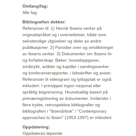
Omfang/fag:
Alle fag
Bibliografien dekker:
Referanser til: 1) Henrik Ibsens verker på
originalspråket og i oversettelser, både som
selvstendige utgivelser og deler av andre
publikasjoner. 2) Parodier over og omdiktninger
av Ibsens verker. 3) Dokumenter om Ibsens liv
og forfatterskap: Bøker, hovedoppgaver,
småtrykk, artikler og kapitler i samlingsverker
og konferanserapporter, i tidsskrifter og aviser.
Referanser til videogram og lydopptak er også
inkludert. I prinsippet ingen nasjonal eller
språklig begrensning. Hovedsaklig basert på
primærregistrering av dokumenter. Innførsler i
flere trykte, retrospektive bibliografier og
bibliografien i "Ibsenårbok" / "Contemporary
approaches to Ibsen" (1953-1997) er inkludert.
Oppdatering:
Oppdateres løpende