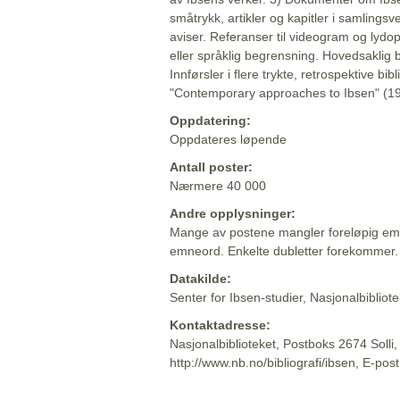
småtrykk, artikler og kapitler i samlingsv
aviser. Referanser til videogram og lydop
eller språklig begrensning. Hovedsaklig 
Innførsler i flere trykte, retrospektive bib
"Contemporary approaches to Ibsen" (19
Oppdatering:
Oppdateres løpende
Antall poster:
Nærmere 40 000
Andre opplysninger:
Mange av postene mangler foreløpig emn
emneord. Enkelte dubletter forekommer.
Datakilde:
Senter for Ibsen-studier, Nasjonalbiblio
Kontaktadresse:
Nasjonalbiblioteket, Postboks 2674 Solli
http://www.nb.no/bibliografi/ibsen, E-pos
Beskrivelsen sist oppdatert: 2022-06-20