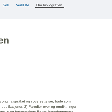
Søk
Verkliste
Om bibliografien
ien
å originalspråket og i oversettelser, både som
e publikasjoner. 2) Parodier over og omdiktninger
ns liv og forfatterskap: Bøker, hovedoppgaver,