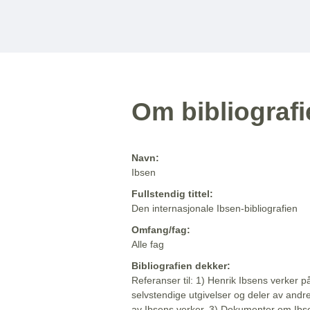
Om bibliograf
Navn:
Ibsen
Fullstendig tittel:
Den internasjonale Ibsen-bibliografien
Omfang/fag:
Alle fag
Bibliografien dekker:
Referanser til: 1) Henrik Ibsens verker p
selvstendige utgivelser og deler av andr
av Ibsens verker. 3) Dokumenter om Ibse