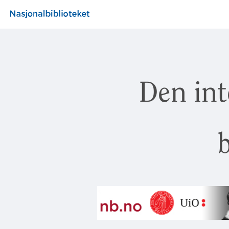
Den int
b