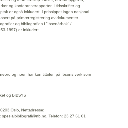
erker og konferanserapporter, i tidsskrifter og
ptak er også inkludert. I prinsippet ingen nasjonal
basert på primærregistrering av dokumenter.
liografier og bibliografien i "Ibsenårbok" /
53-1997) er inkludert.
eord og noen har kun tittelen på Ibsens verk som
teket og BIBSYS
, 0203 Oslo, Nettadresse:
t: spesialbibliografi@nb.no, Telefon: 23 27 61 01
 09:45:34