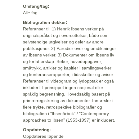
Omfang/fag:
Alle fag
Bibliografien dekker:
Referanser til: 1) Henrik Ibsens verker på
originalspråket og i oversettelser, både som
selvstendige utgivelser og deler av andre
publikasjoner. 2) Parodier over og omdiktninger
av Ibsens verker. 3) Dokumenter om Ibsens liv
og forfatterskap: Bøker, hovedoppgaver,
småtrykk, artikler og kapitler i samlingsverker
og konferanserapporter, i tidsskrifter og aviser.
Referanser til videogram og lydopptak er også
inkludert. I prinsippet ingen nasjonal eller
språklig begrensning. Hovedsaklig basert på
primærregistrering av dokumenter. Innførsler i
flere trykte, retrospektive bibliografier og
bibliografien i "Ibsenårbok" / "Contemporary
approaches to Ibsen" (1953-1997) er inkludert.
Oppdatering:
Oppdateres løpende