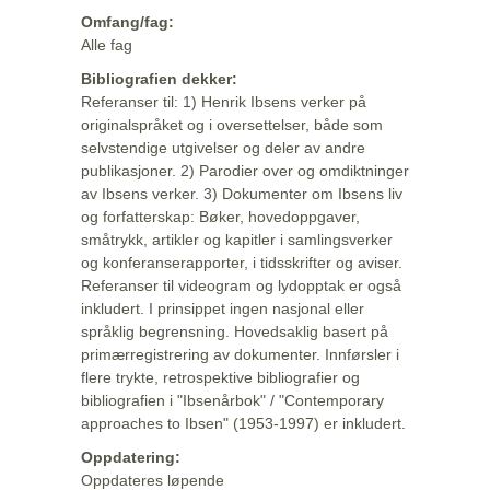
Omfang/fag:
Alle fag
Bibliografien dekker:
Referanser til: 1) Henrik Ibsens verker på
originalspråket og i oversettelser, både som
selvstendige utgivelser og deler av andre
publikasjoner. 2) Parodier over og omdiktninger
av Ibsens verker. 3) Dokumenter om Ibsens liv
og forfatterskap: Bøker, hovedoppgaver,
småtrykk, artikler og kapitler i samlingsverker
og konferanserapporter, i tidsskrifter og aviser.
Referanser til videogram og lydopptak er også
inkludert. I prinsippet ingen nasjonal eller
språklig begrensning. Hovedsaklig basert på
primærregistrering av dokumenter. Innførsler i
flere trykte, retrospektive bibliografier og
bibliografien i "Ibsenårbok" / "Contemporary
approaches to Ibsen" (1953-1997) er inkludert.
Oppdatering:
Oppdateres løpende