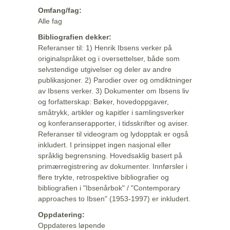
Omfang/fag:
Alle fag
Bibliografien dekker:
Referanser til: 1) Henrik Ibsens verker på
originalspråket og i oversettelser, både som
selvstendige utgivelser og deler av andre
publikasjoner. 2) Parodier over og omdiktninger
av Ibsens verker. 3) Dokumenter om Ibsens liv
og forfatterskap: Bøker, hovedoppgaver,
småtrykk, artikler og kapitler i samlingsverker
og konferanserapporter, i tidsskrifter og aviser.
Referanser til videogram og lydopptak er også
inkludert. I prinsippet ingen nasjonal eller
språklig begrensning. Hovedsaklig basert på
primærregistrering av dokumenter. Innførsler i
flere trykte, retrospektive bibliografier og
bibliografien i "Ibsenårbok" / "Contemporary
approaches to Ibsen" (1953-1997) er inkludert.
Oppdatering:
Oppdateres løpende